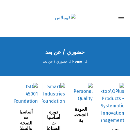
حضوري / عن بعد
Home
حضوري / عن بعد
اﻟﺠﻮدة
دورة
أساسيا
اﻟﺸﺨﺼ
أساسيا
ت
ﻴﺔ
ت
الصحة
الصناعا
والسلا