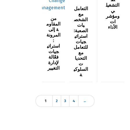
التشغيل
التعامل
ي
مع
ومؤشر
Switch The Language
من
الشخص
ات
المقاوم
يات
الأداء
ة إلى
الصعبة:
المرونة
استراتي
:
العربية
English
جيات
استراتي
للتعامل
جيات
مع
فعّالة
التحديا
لإدارة
ت
التغيير
السلوكي
ة
1
2
3
4
←