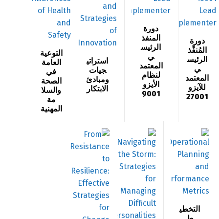
دورة
المنفذ
دورة
الرئيس
المُنفِّذ
التوعية
ي
الرئيس
اﺳﺘﺮاﺗﻴ
العامة
المعتمد
ي
ﺠﻴﺎت
في
لنظام
المعتمد
وﻣﺒﺎدئ
الصحة
الأيزو
للآيزو
اﻻﺑﺘﻜﺎر
والسلا
9001
27001
مة
المهنية
التخطي
ط